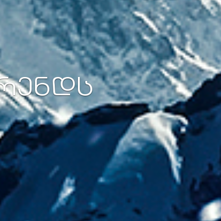
ᲢᲠᲔᲜᲓᲡ