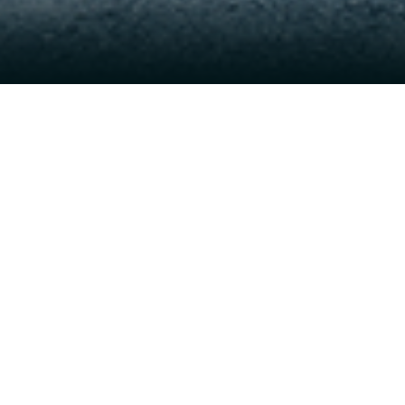
MERCEDES-BENZ E
CLASS
ᲕᲠᲪᲚᲐᲓ