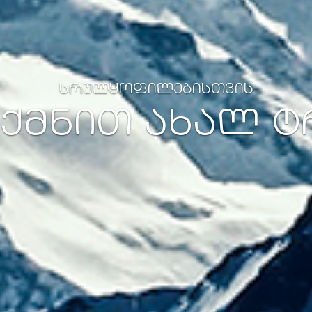
ᲡᲠᲣᲚᲧᲝᲤᲘᲚᲔᲑᲘᲡᲗᲕᲘᲡ
ᲕᲥᲛᲜᲘᲗ ᲐᲮᲐᲚ 